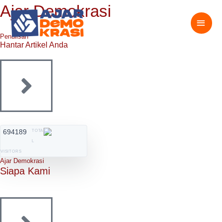
Skip
Ajar Demokrasi
MAI
to
content
MEN
Penulisan
Hantar Artikel Anda
694189
TOTA
L
VISITORS
Ajar Demokrasi
Siapa Kami