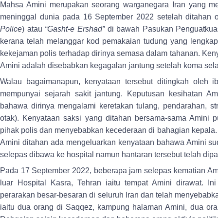
Mahsa Amini merupakan seorang warganegara Iran yang men
meninggal dunia pada 16 September 2022 setelah ditahan ol
Police
) atau
“Gasht-e Ershad”
di bawah Pasukan Penguatkuas
kerana telah melanggar kod pemakaian tudung yang lengkap.
kekejaman polis terhadap dirinya semasa dalam tahanan. Ke
Amini adalah disebabkan kegagalan jantung setelah koma selam
Walau bagaimanapun, kenyataan tersebut ditingkah oleh i
mempunyai sejarah sakit jantung. Keputusan kesihatan A
bahawa dirinya mengalami keretakan tulang, pendarahan, 
otak). Kenyataan saksi yang ditahan bersama-sama Amini p
pihak polis dan menyebabkan kecederaan di bahagian kepala. 
Amini ditahan ada mengeluarkan kenyataan bahawa Amini su
selepas dibawa ke hospital namun hantaran tersebut telah d
Pada 17 September 2022, beberapa jam selepas kematian Ami
luar Hospital Kasra, Tehran iaitu tempat Amini dirawat. In
perarakan besar-besaran di seluruh Iran dan telah menyebabk
iaitu dua orang di Saqqez, kampung halaman Amini, dua ora