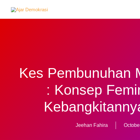
Skip
to
content
Kes Pembunuhan M
: Konsep Femi
Kebangkitannya
Jeehan Fahira
Octobe