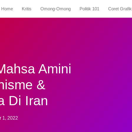
Home
Kritis
Omong-Omong
Politik 101
Coret Grafik
ahsa Amini
nisme &
 Di Iran
r 1, 2022