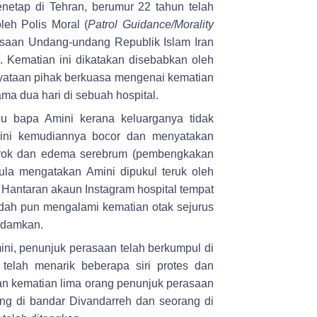
etap di Tehran, berumur 22 tahun telah
eh Polis Moral (
Patrol Guidance/Morality
aan Undang-undang Republik Islam Iran
 Kematian ini dikatakan disebabkan oleh
nyataan pihak berkuasa mengenai kematian
a dua hari di sebuah hospital.
bu bapa Amini kerana keluarganya tidak
mini kemudiannya bocor dan menyatakan
strok dan edema serebrum (pembengkakan
ula mengatakan Amini dipukul teruk oleh
Hantaran akaun Instagram hospital tempat
dah pun mengalami kematian otak sejurus
ipadamkan.
ni, penunjuk perasaan telah berkumpul di
i telah menarik beberapa siri protes dan
an kematian lima orang penunjuk perasaan
ng di bandar Divandarreh dan seorang di