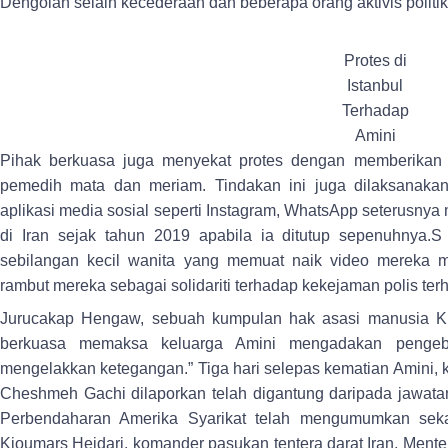
Dehgolan selain kecederaan dan beberapa orang aktivis politik
Protes di
Istanbul
Terhadap
Amini
Pihak berkuasa juga menyekat protes dengan memberikan 
pemedih mata dan meriam. Tindakan ini juga dilaksanaka
aplikasi media sosial seperti Instagram, WhatsApp seterusnya
di Iran sejak tahun 2019 apabila ia ditutup sepenuhnya.S 
sebilangan kecil wanita yang memuat naik video mereka
rambut mereka sebagai solidariti terhadap kekejaman polis ter
Jurucakap Hengaw, sebuah kumpulan hak asasi manusia K
berkuasa memaksa keluarga Amini mengadakan pengeb
mengelakkan ketegangan.” Tiga hari selepas kematian Amini, 
Cheshmeh Gachi dilaporkan telah digantung daripada jawata
Perbendaharan Amerika Syarikat telah mengumumkan sekat
Kioumars Heidari, komander pasukan tentera darat Iran, Mente