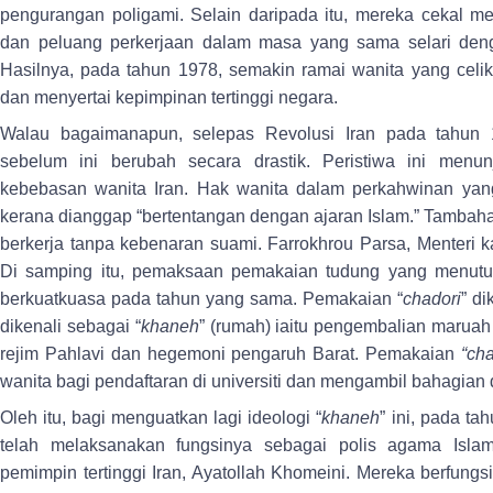
pengurangan poligami. Selain daripada itu, mereka cekal m
dan peluang perkerjaan dalam masa yang sama selari de
Hasilnya, pada tahun 1978, semakin ramai wanita yang celik h
dan menyertai kepimpinan tertinggi negara.
Walau bagaimanapun, selepas Revolusi Iran pada tahun 
sebelum ini berubah secara drastik. Peristiwa ini men
kebebasan wanita Iran. Hak wanita dalam perkahwinan yang 
kerana dianggap “bertentangan dengan ajaran Islam.” Tambahan
berkerja tanpa kebenaran suami. Farrokhrou Parsa, Menteri k
Di samping itu, pemaksaan pemakaian tudung yang menutu
berkuatkuasa pada tahun yang sama. Pemakaian “
chadori
” d
dikenali sebagai “
khaneh
” (rumah) iaitu pengembalian maruah
rejim Pahlavi dan hegemoni pengaruh Barat. Pemakaian
“cha
wanita bagi pendaftaran di universiti dan mengambil bahagia
Oleh itu, bagi menguatkan lagi ideologi “
khaneh
” ini, pada t
telah melaksanakan fungsinya sebagai polis agama Isla
pemimpin tertinggi Iran, Ayatollah Khomeini. Mereka berfung