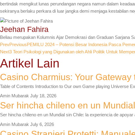
bertindak mengikut lunas perundangan negara namun dalam keadaan 
sekiranya berlaku perkara di luar jangka demi menjaga kestabilan ne
Jeehan Fahira
Beliau merupakan Kolumnis Ajar Demokrasi dan Graduan Sarjana Sai
Prev
Previous
PEMILU 2024 – Potensi Besar Indonesia Pasca Pemer
Next
3 Teori Psikologi yang Digunakan oleh Ahli Politik Untuk Memp
Artikel Lain
Casino Charmius: Your Gateway t
Table of Contents Introduction to Our own Game playing Universe 
Amin Mubarak
July 18, 2026
Ser hincha chileno en un Mundial 
Ser hincha chileno en un Mundial sin Chile: la experiencia de apoyar
Amin Mubarak
July 6, 2026
Casino Stranieri Protetti: Manuale