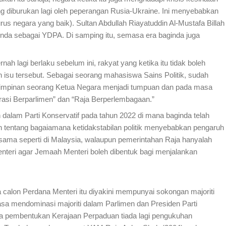
 diburukan lagi oleh peperangan Rusia-Ukraine. Ini menyebabkan
urus negara yang baik). Sultan Abdullah Riayatuddin Al-Mustafa Billah
ginda sebagai YDPA. Di samping itu, semasa era baginda juga
h lagi berlaku sebelum ini, rakyat yang ketika itu tidak boleh
 isu tersebut. Sebagai seorang mahasiswa Sains Politik, sudah
impinan seorang Ketua Negara menjadi tumpuan dan pada masa
krasi Berparlimen” dan “Raja Berperlembagaan.”
dalam Parti Konservatif pada tahun 2022 di mana baginda telah
 tentang bagaiamana ketidakstabilan politik menyebabkan pengaruh
sama seperti di Malaysia, walaupun pemerintahan Raja hanyalah
enteri agar Jemaah Menteri boleh dibentuk bagi menjalankan
alon Perdana Menteri itu diyakini mempunyai sokongan majoriti
iasa mendominasi majoriti dalam Parlimen dan Presiden Parti
da pembentukan Kerajaan Perpaduan tiada lagi pengukuhan