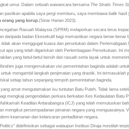
peringkat umur. Dalam sebuah wawancara bersama
The Straits Times S
pastikan apabila saya pergi memburu, saya membawa balik hasil yan
 orang yang korup
.(Sinar Harian 2023).
 Pencegahan Rasuah Malaysia (SPRM) melaporkan secara terus kepad
n daripada badan Ekesekutif bagi memastikan negara benar-benar be
a tidak akan menggugat kuasa dan peruntukan dalam Perlemabgaan 
ut apa yang telah digariskan oleh Perlembagaan Persekutuan. Ini m
lan yang betul-betul bersih dari rasuah serta layak untuk memerin
tan Ibrahim juga mengemukakan visi pemerintahan baginda adalah un
 untuk mengambil langkah penjimatan yang drastik. Ini termasuklah 
fiskal setiap tahun sepanjang tempoh pemerintahan baginda.
him yang amat mengutamakan isu tuntutan Batu Puteh. Tidak lama set
agi mengkaji pengendalian perkara berkaitan Kes Kedaulatan Batu Pu
n Mahkamah Keadilan Antarabangsa (ICJ) yang telah memutuskan ba
ntukan mengikut persempadanan perairan negara yang menguasainya. V
 demi keamanan dan kelancaran pentadbiran negara.
olitics
” didefinisikan sebagai walaupun Institusi Diraja mestilah ter