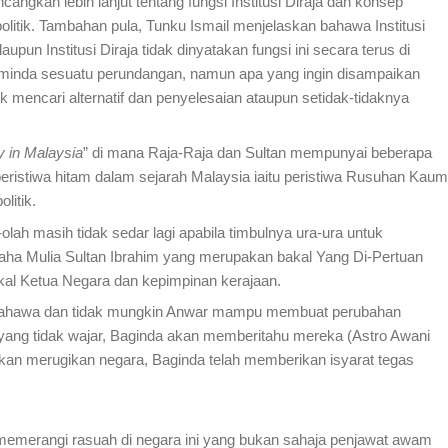
angkan lebih lanjut tentang fungsi Institusi Diraja dan konsep
litik. Tambahan pula, Tunku Ismail menjelaskan bahawa Institusi
 Institusi Diraja tidak dinyatakan fungsi ini secara terus di
eminda sesuatu perundangan, namun apa yang ingin disampaikan
k mencari alternatif dan penyelesaian ataupun setidak-tidaknya
y in Malaysia
” di mana Raja-Raja dan Sultan mempunyai beberapa
peristiwa hitam dalam sejarah Malaysia iaitu peristiwa Rusuhan Kaum
olitik.
ah masih tidak sedar lagi apabila timbulnya ura-ura untuk
 Maha Mulia Sultan Ibrahim yang merupakan bakal Yang Di-Pertuan
kal Ketua Negara dan kepimpinan kerajaan.
n bahawa dan tidak mungkin Anwar mampu membuat perubahan
ng tidak wajar, Baginda akan memberitahu mereka (Astro Awani
akan merugikan negara, Baginda telah memberikan isyarat tegas
 memerangi rasuah di negara ini yang bukan sahaja penjawat awam