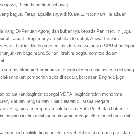
ingapura
, Baginda bertitah bahawa;
g bagus. Tetapi apabila saya di Kuala Lumpur nanti, ia adalah
a Yang Di-Pertuan Agong dan bukannya kepada Parlimen. Ini juga
rsih rasuah. Bagi menyambut titah tersebut, Anwar Ibrahim
Negara. Hal ini dikatakan demikian kerana walaupun SPRM melapor
enunjukkan bagaimana Sultan Ibrahim begitu komited dalam
tah.
tuk merancakkan pertumbuhan ekonomi di mana baginda sendiri yang
pelaksanakan pemberian subsidi secara bersasar. Baginda juga
elah pelantikan baginda sebagai YDPA, baginda telah menerima
teh, Batuan Tengah dan Tubir Selatan di Istana Negara.
hawa Singapura mempunyai hak ke atas Batu Puteh dan hak milik
isi baginda ini bukanlah sesuatu yang mengejutkan malah ia sudah
pisah daripada politik, tidak boleh menyebelahi mana-mana parti dan