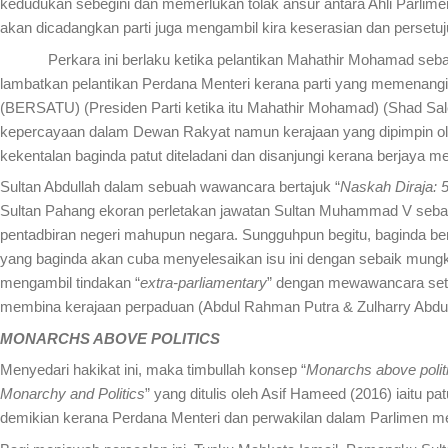
kedudukan sebegini dan memerlukan tolak ansur antara Ahli Parlim
akan dicadangkan parti juga mengambil kira keserasian dan persetu
Perkara ini berlaku ketika pelantikan Mahathir Mohamad sebagai
lambatkan pelantikan Perdana Menteri kerana parti yang memenangi m
(BERSATU) (Presiden Parti ketika itu Mahathir Mohamad) (Shad Sa
kepercayaan dalam Dewan Rakyat namun kerajaan yang dipimpin ole
kekentalan baginda patut diteladani dan disanjungi kerana berjaya 
Sultan Abdullah dalam sebuah wawancara bertajuk “
Naskah Diraja: 
Sultan Pahang ekoran perletakan jawatan Sultan Muhammad V sebag
pentadbiran negeri mahupun negara. Sungguhpun begitu, baginda be
yang baginda akan cuba menyelesaikan isu ini dengan sebaik mungki
mengambil tindakan “
extra-parliamentary
” dengan mewawancara seti
membina kerajaan perpaduan (Abdul Rahman Putra & Zulharry Abdul
MONARCHS ABOVE POLITICS
Menyedari hakikat ini, maka timbullah konsep “
Monarchs above polit
Monarchy and Politics
” yang ditulis oleh Asif Hameed (2016) iaitu 
demikian kerana Perdana Menteri dan perwakilan dalam Parlimen mer