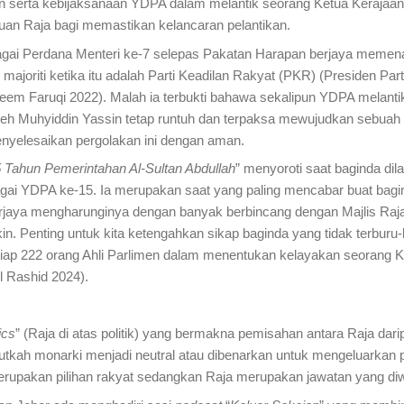
en serta kebijaksanaan YDPA dalam melantik seorang Ketua Kerajaa
juan Raja bagi memastikan kelancaran pelantikan.
 Perdana Menteri ke-7 selepas Pakatan Harapan berjaya memenang
ajoriti ketika itu adalah Parti Keadilan Rakyat (PKR) (Presiden Par
leem Faruqi 2022). Malah ia terbukti bahawa sekalipun YDPA melan
h Muhyiddin Yassin tetap runtuh dan terpaksa mewujudkan sebuah 
menyelesaikan pergolakan ini dengan aman.
5 Tahun Pemerintahan Al-Sultan Abdullah
” menyoroti saat baginda dil
ai YDPA ke-15. Ia merupakan saat yang paling mencabar buat bagin
rjaya mengharunginya dengan banyak berbincang dengan Majlis Raja
n. Penting untuk kita ketengahkan sikap baginda yang tidak terburu
ap 222 orang Ahli Parlimen dalam menentukan kelayakan seorang Ket
 Rashid 2024).
ics
” (Raja di atas politik) yang bermakna pemisahan antara Raja daripa
patutkah monarki menjadi neutral atau dibenarkan untuk mengeluarkan
upakan pilihan rakyat sedangkan Raja merupakan jawatan yang diwar