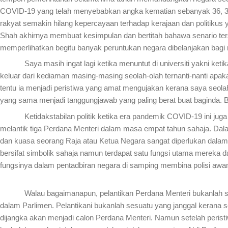
COVID-19 yang telah menyebabkan angka kematian sebanyak 36, 387
rakyat semakin hilang kepercayaan terhadap kerajaan dan politiku
Shah akhirnya membuat kesimpulan dan bertitah bahawa senario ter
memperlihatkan begitu banyak peruntukan negara dibelanjakan bagi m
Saya masih ingat lagi ketika menuntut di universiti yakni ketika ne
keluar dari kediaman masing-masing seolah-olah ternanti-nanti apa
tentu ia menjadi peristiwa yang amat mengujakan kerana saya seo
yang sama menjadi tanggungjawab yang paling berat buat baginda. B
Ketidakstabilan politik ketika era pandemik COVID-19 ini juga di
melantik tiga Perdana Menteri dalam masa empat tahun sahaja. Dal
dan kuasa seorang Raja atau Ketua Negara sangat diperlukan dalam
bersifat simbolik sahaja namun terdapat satu fungsi utama mereka 
fungsinya dalam pentadbiran negara di samping membina polisi aw
Walau bagaimanapun, pelantikan Perdana Menteri bukanlah semata-
dalam Parlimen. Pelantikani bukanlah sesuatu yang janggal kerana s
dijangka akan menjadi calon Perdana Menteri. Namun setelah peri