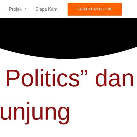
Projek
Siapa Kami
TAUHU POLITIK
olitics” dan
junjung