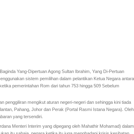
 Baginda Yang-Dipertuan Agong Sultan Ibrahim, Yang Di-Pertuan
menggunakan sistem pemilihan dalam pelantikan Ketua Negara antara
h ketika pemerintahan Rom dari tahun 753 hingga 509 Sebelum
nggiliran mengikut aturan negeri-negeri dan sehingga kini tiada
lantan, Pahang, Johor dan Perak (Portal Rasmi Istana Negara). Oleh
aran yang tersendiri.
ana Menteri Interim yang dipegang oleh Mahathir Mohamad) dalam
n itu sahaja, negara ketika itu juga menghadapi krisis kesihatan