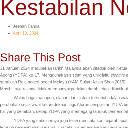
Kestabilan 
Jeehan Fahira
April 19, 2024
Share This Post
31 Januari 2024 merupakan tarikh Malaysia akan ditadbir oleh Ketu
Agong (YDPA) ke-17. Menggunakan sistem yang unik iaitu
elective
sembilan Raja negeri-negeri Melayu (YAM Sultan Azlan Shah 2015). S
Masihi, raja-rajanya tidak mempunyai pertalian darah tetapi dilantik o
Walau bagaimanapun, olahan dari sistem tersebut adalah walaupun 
perubahan sejak awal kemerdekaan lagi. Aturan penggiliran YDPA ber
hal yang demikian, setiap YDPA yang memegang tampuk pemerintahan
YDPA yang sebelumnya juga telah mencatatkan sejarah apabila be
tempoh pemerintahan selama lima tahun memandangkan negara sedang 