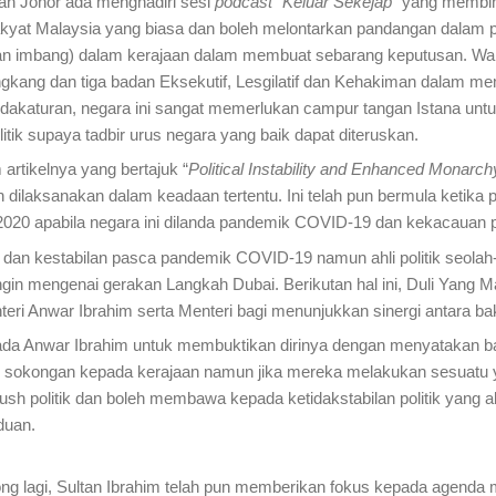
an Johor ada menghadiri sesi
podcast
“
Keluar Sekejap
” yang membinc
akyat Malaysia yang biasa dan boleh melontarkan pandangan dalam po
n imbang) dalam kerajaan dalam membuat sebarang keputusan. Walaupun
gkang dan tiga badan Eksekutif, Lesgilatif dan Kehakiman dalam m
etidakaturan, negara ini sangat memerlukan campur tangan Istana untu
tik supaya tadbir urus negara yang baik dapat diteruskan.
artikelnya yang bertajuk “
Political Instability and Enhanced Monarch
 dilaksanakan dalam keadaan tertentu. Ini telah pun bermula ketika 
2020 apabila negara ini dilanda pandemik COVID-19 dan kekacauan p
an kestabilan pasca pandemik COVID-19 namun ahli politik seolah-ol
angin mengenai gerakan Langkah Dubai. Berikutan hal ini, Duli Yang
ri Anwar Ibrahim serta Menteri bagi menunjukkan sinergi antara ba
epada Anwar Ibrahim untuk membuktikan dirinya dengan menyataka
sokongan kepada kerajaan namun jika mereka melakukan sesuatu ya
sh politik dan boleh membawa kepada ketidakstabilan politik yang 
duan.
ng lagi, Sultan Ibrahim telah pun memberikan fokus kepada agenda