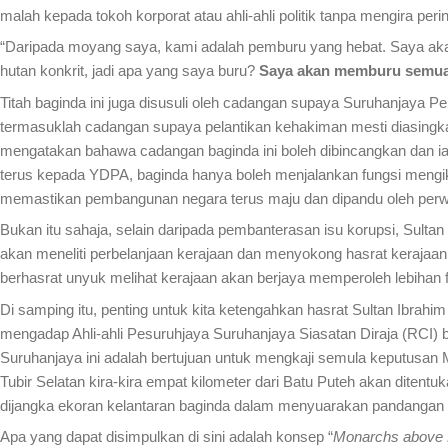
malah kepada tokoh korporat atau ahli-ahli politik tanpa mengira 
“Daripada moyang saya, kami adalah pemburu yang hebat. Saya akan 
hutan konkrit, jadi apa yang saya buru?
Saya akan memburu semua
Titah baginda ini juga disusuli oleh cadangan supaya Suruhanjaya
termasuklah cadangan supaya pelantikan kehakiman mesti diasingka
mengatakan bahawa cadangan baginda ini boleh dibincangkan dan i
terus kepada YDPA, baginda hanya boleh menjalankan fungsi mengik
memastikan pembangunan negara terus maju dan dipandu oleh perwaki
Bukan itu sahaja, selain daripada pembanterasan isu korupsi, Sul
akan meneliti perbelanjaan kerajaan dan menyokong hasrat kerajaan
berhasrat unyuk melihat kerajaan akan berjaya memperoleh lebihan 
Di samping itu, penting untuk kita ketengahkan hasrat Sultan Ibra
mengadap Ahli-ahli Pesuruhjaya Suruhanjaya Siasatan Diraja (RCI) b
Suruhanjaya ini adalah bertujuan untuk mengkaji semula keputusa
Tubir Selatan kira-kira empat kilometer dari Batu Puteh akan dite
dijangka ekoran kelantaran baginda dalam menyuarakan pandangan
Apa yang dapat disimpulkan di sini adalah konsep “
Monarchs above P