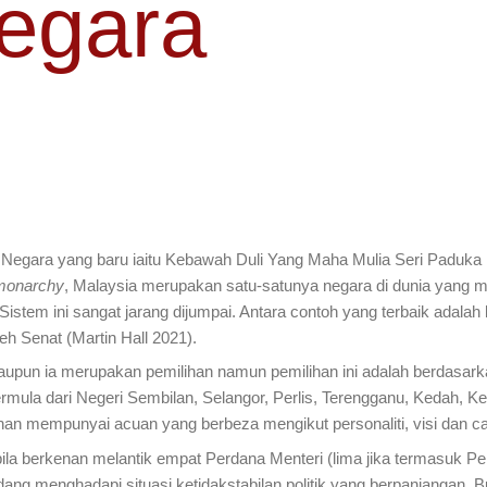
Negara
a Negara yang baru iaitu Kebawah Duli Yang Maha Mulia Seri Paduka
 monarchy
, Malaysia merupakan satu-satunya negara di dunia yang 
istem ini sangat jarang dijumpai. Antara contoh yang terbaik adala
leh Senat (Martin Hall 2021).
ia merupakan pemilihan namun pemilihan ini adalah berdasarkan pe
mula dari Negeri Sembilan, Selangor, Perlis, Terengganu, Kedah, Ke
 mempunyai acuan yang berbeza mengikut personaliti, visi dan cab
rkenan melantik empat Perdana Menteri (lima jika termasuk Perd
menghadapi situasi ketidakstabilan politik yang berpanjangan. Buka