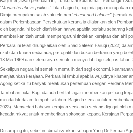
Bagi menjawab persoalan ini, Tunku Mahkota Ismail, Pemangku Sult
“
Monarchs above politics.
” Titah baginda, baginda juga merupakan r
Diraja merupakan salah satu elemen “
check and balance
” (semak da
dalam Perlembagaan Persekutuan kerana ia dijalankan oleh Pemban
oleh baginda ini boleh ditafsirkan hanya apabila berlaku sebarang k
memberikan titah untuk mempengaruhi tindakan kerajaan dan ahli poli
Perkara ini telah dirungkaikan oleh Shad Saleem Faruqi (2022) dalam 
rizab dan kuasa sedia ada, prerogatif dan bukan berkanun yang boleh
13 Mei 1969 dan seterusnya semakin menyerlah lagi selepas tahun 
Sekalipun negara ini semakin memulih dari segi ekonomi, keamanan d
menjatuhkan kerajaan. Perkara ini timbul apabila wujudnya khabar 
Agong ketika itu banyak melakukan pertemuan dengan Perdana Mente
Tambahan pula, Baginda ada bertitah agar memberikan peluang k
mendadak dalam tempoh setahun. Baginda sedia untuk memberikan 
2023). Menyedari bahawa kerajaan sedia ada sedang digugat oleh mu
kepada rakyat untuk memberikan sokongan kepada Kerajaan Perpa
Di samping itu, sebelum dimahsyurkan sebagai Yang Di-Pertuan Ago