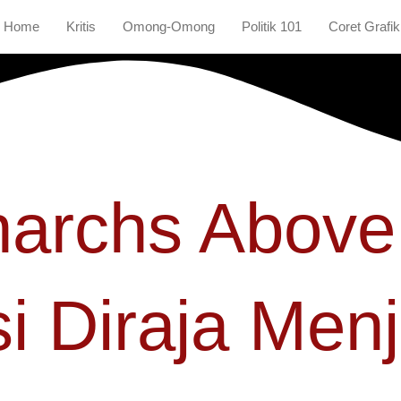
Home
Kritis
Omong-Omong
Politik 101
Coret Grafik
rchs Above P
si Diraja Men