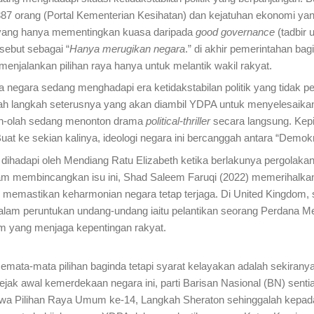
 orang (Portal Kementerian Kesihatan) dan kejatuhan ekonomi yang
s yang hanya mementingkan kuasa daripada
good governance
(tadbir 
sebut sebagai “
Hanya merugikan negara
.” di akhir pemerintahan ba
enjalankan pilihan raya hanya untuk melantik wakil rakyat.
gara sedang menghadapi era ketidakstabilan politik yang tidak perna
kah langkah seterusnya yang akan diambil YDPA untuk menyelesaikan
lah-olah sedang menonton drama
political-thriller
secara langsung. Kep
uat ke sekian kalinya, ideologi negara ini bercanggah antara “Demo
hadapi oleh Mendiang Ratu Elizabeth ketika berlakunya pergolakan 
am membincangkan isu ini, Shad Saleem Faruqi (2022) memerihalkan
 memastikan keharmonian negara tetap terjaga. Di United Kingdom, 
dalam peruntukan undang-undang iaitu pelantikan seorang Perdana M
am yang menjaga kepentingan rakyat.
mata pilihan baginda tetapi syarat kelayakan adalah sekiranya c
ejak awal kemerdekaan negara ini, parti Barisan Nasional (BN) sent
stiwa Pilihan Raya Umum ke-14, Langkah Sheraton sehinggalah kepa