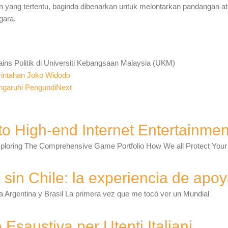
yang tertentu, baginda dibenarkan untuk melontarkan pandangan ata
gara.
ns Politik di Universiti Kebangsaan Malaysia (UKM)
intahan Joko Widodo
engaruhi Pengundi
Next
o High-end Internet Entertainmen
Exploring The Comprehensive Game Portfolio How We all Protect Yo
sin Chile: la experiencia de apoya
 a Argentina y Brasil La primera vez que me tocó ver un Mundial
 Esaustiva per Utenti Italiani