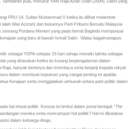
n. Tambahan pula, menurut YAM Raja Azlan Shah (2004), calon yang
i PRU-14. Sultan Muhammad V ketika itu dilihat melambat-
ti ialah Wan Azizah) dan bukannya Parti Pribumi Bersatu Malaysia
tik seorang Perdana Menteri yang pada hemat Baginda mempunyai
kerajaan yang baru di bawah Ismail Sabri. Walau bagaimanapun,
antik sebagai YDPA selepas 15 hari sahaja menaiki takhta sebagai
da yang dirasakan ketika itu kurang berpengalaman dalam
-Raja, banyak bertanya dan membaca serta berjanji kepada rakyat
-buru dalam membuat keputsan yang sangat penting ini apabila
ua Kerajaan serta menggalakan ukhuwah antara parti politik dalam
da hal ehwal politik. Konsep ini timbul dalam jurnal bertajuk “
The
 pandangan mereka serta mencampuri hal politik? Hal ini dikatakan
isi dalam keluarga diraja.