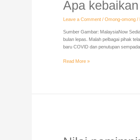
PRN
Apa kebaikan
untuk
Orang
Leave a Comment
/
Omong-omong
/
Johor?
Sumber Gambar: MalaysiaNow Sedia ma
bulan lepas. Malah pelbagai pihak tela
baru COVID dan penutupan sempadan 
Read More »
Nilai
pemimpin
yang