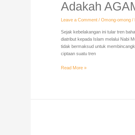
Perlu
Adakah AGAM
Kepada
Simbol?
Leave a Comment
/
Omong-omong
/
Sejak kebelakangan ini tular tren ba
diatribut kepada Islam melalui Nabi 
tidak bermaksud untuk membincangkan
ciptaan suatu tren
Read More »
Politik
Pandemik