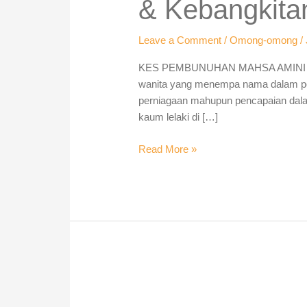
& Kebangkitan
Konsep
Feminisme
Leave a Comment
/
Omong-omong
/
&
Kebangkitannya
KES PEMBUNUHAN MAHSA AMINI : K
di
wanita yang menempa nama dalam pelba
Iran
perniagaan mahupun pencapaian dala
kaum lelaki di […]
Read More »
Gaji
Minima