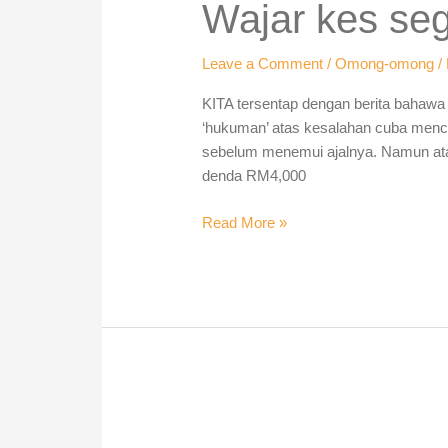
segera
Wajar kes se
dikafankan
Leave a Comment
/
Omong-omong
/
KITA tersentap dengan berita bahawa 
‘hukuman’ atas kesalahan cuba menc
sebelum menemui ajalnya. Namun atas 
denda RM4,000
Read More »
Kemelut
Politik