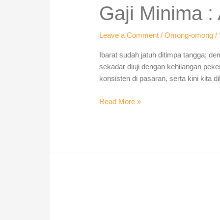
:
Gaji Minima :
Antara
Relevan
Leave a Comment
/
Omong-omong
/
dan
Realiti
Ibarat sudah jatuh ditimpa tangga; de
sekadar diuji dengan kehilangan peke
konsisten di pasaran, serta kini kita 
Read More »
Apa
kebaikan