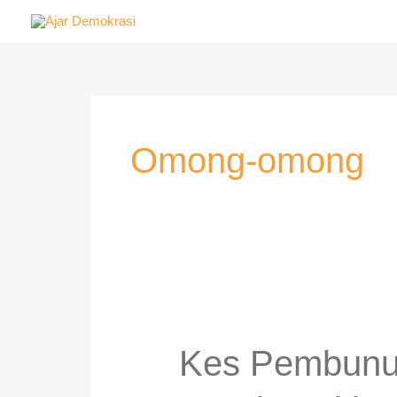
Skip
to
content
Post
pagination
Omong-omong
Kes
Pembunuhan
Mahsa
Kes Pembunu
Amini
: