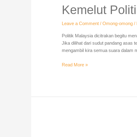
Kartel:
Kemelut Polit
Siapa
mangsa?
Leave a Comment
/
Omong-omong
/
Politik Malaysia dicitrakan begitu m
Jika dilihat dari sudut pandang asas 
mengambil kira semua suara dalam m
Read More »
Adakah
AGAMA