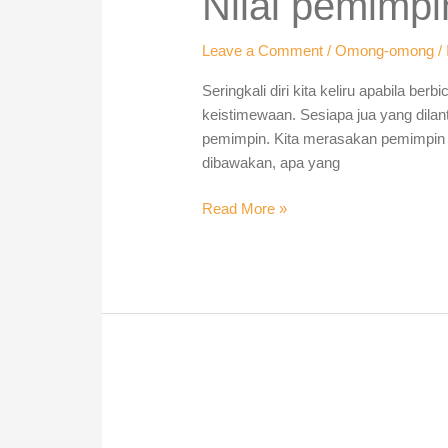
Nilai pemimpi
kian
pudar
Leave a Comment
/
Omong-omong
/
Seringkali diri kita keliru apabila 
keistimewaan. Sesiapa jua yang dilan
pemimpin. Kita merasakan pemimpin 
dibawakan, apa yang
Read More »
Wajar
kes