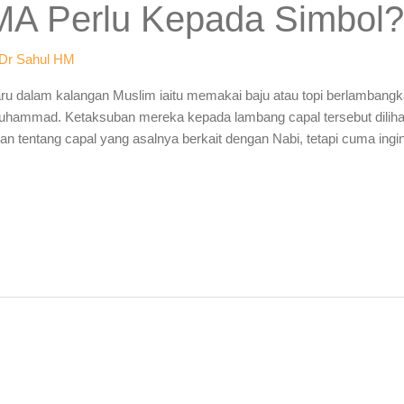
A Perlu Kepada Simbol
Dr Sahul HM
haru dalam kalangan Muslim iaitu memakai baju atau topi berlambang
Muhammad. Ketaksuban mereka kepada lambang capal tersebut dilihat
 tentang capal yang asalnya berkait dengan Nabi, tetapi cuma ing