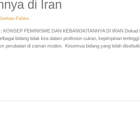
nya di Iran
Jeehan Fahira
ONSEP FEMINISME DAN KEBANGKITANNYA DI IRAN Dekad baru 
gai bidang tidak kira dalam profesion sukan, kepimpinan tertinggi 
m perubatan di zaman moden. Kesemua bidang yang telah disebutkan