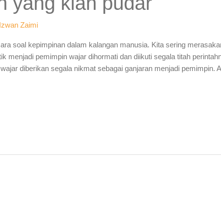
n yang kian pudar
Izwan Zaimi
berbicara soal kepimpinan dalam kalangan manusia. Kita sering meras
tik menjadi pemimpin wajar dihormati dan diikuti segala titah perin
wajar diberikan segala nikmat sebagai ganjaran menjadi pemimpin.