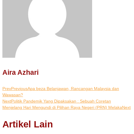
Aira Azhari
Prev
Previous
Apa beza Belanjawan, Rancangan Malaysia dan
Wawasan?
Next
Politik Pandemik Yang Dipaksakan : Sebuah Coretan
Menjelang Hari Mengundi di Pilihan Raya Negeri (PRN) Melaka
Next
Artikel Lain