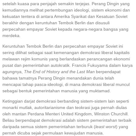
setelah kuasa para penjajah semakin terjejas. Perang Dingin yang
kemudiannya melihat pertembungan ideologi, sistem ekonomi dan
kekuatan tentera di antara Amerika Syarikat dan Kesatuan Soviet
berakhir dengan keruntuhan Tembok Berlin dan disusuli
perpecahan empayar Soviet kepada negara-negara bangsa yang
merdeka.
Keruntuhan Tembok Berlin dan perpecahan empayar Soviet ini
sering dilihat sebagai saat kemenangan demokrasi liberal kapitalis
melawan rejim komunis yang berlandaskan perancangan ekonomi
pusat dan pemerintahan autokratik. Francis Fukuyama dalam karya
agungnya,
The End of History and the Last Man
berpendapat
bahawa tamatnya Perang Dingin menandakan dunia telah
mencapai tahap pasca-ideologi, di mana demokrasi liberal muncul
sebagai bentuk pemerintahan manusia yang muktamad.
Ketinggian darjat demokrasi berbanding sistem-sistem lain seperti
monarki mutlak, autoritarianisme dan teokrasi juga pernah diulas
oleh mantan Perdana Menteri United Kingdom, Winston Churchill.
Beliau berpendapat demokrasi adalah sistem pemerintahan terbaik
daripada semua sistem pemerintahan terburuk (
least worst
) yang
pernah dicuba sejak permulaan kewujudan manusia.