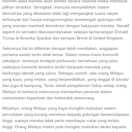
memilih wakil mereka akan berfikir secara rasional ketika membuat
pilihan tersebut. Seringkali, manusia menyalahkan sistem
demokrasi yang dikatakan tidak lagi mengangkat suara rakyat
terbanyak dan hanya menguntungkan sesetengah golongan elit
yang mampu membeli demokrasi dengan kekayaan mereka. Naratif
seperti ini semakin diarusperdanakan selepas kemenangan Donald
Trump di Amerika Syarikat dan kempen Brexit di United Kingdom.
Sekiranya hal ini difikirkan dengan lebih mendalam, anggapan
pertama sudah tentu tidak benar. Dalam mana-mana komuniti
sekalipun, tentunya terdapat perbezaan kemahuan yang jelas,
walaupun komuniti tersebut terdiri daripada manusia yang
berkongsi identiti yang sama. Sebagai contoh, ada orang Melayu
yang kaya, yang miskin, yang berpendidikan, yang tinggal di bandar
dan juga di kampung. Tentu sekali pengalaman hidup setiap orang
Melayu ini berbeza seterusnya memainkan peranan dalam
menentukan keperluan dan kehendak seseorang.
Misalnya, orang Melayu yang kaya mungkin mahukan sistem
percukaian yang kurang menekan kepada golongan berpendapatan
tinggi, supaya mereka tidak perlu membayar cukai yang terlalu
tinggi. Orang Melayu miskin pula mungkin mahukan akses kepada