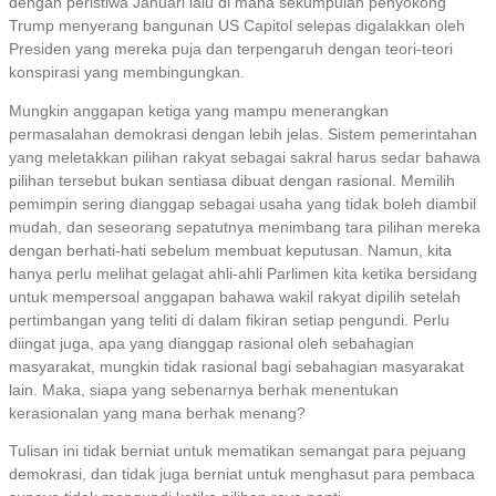
dengan peristiwa Januari lalu di mana sekumpulan penyokong
Trump menyerang bangunan US Capitol selepas digalakkan oleh
Presiden yang mereka puja dan terpengaruh dengan teori-teori
konspirasi yang membingungkan.
Mungkin anggapan ketiga yang mampu menerangkan
permasalahan demokrasi dengan lebih jelas. Sistem pemerintahan
yang meletakkan pilihan rakyat sebagai sakral harus sedar bahawa
pilihan tersebut bukan sentiasa dibuat dengan rasional. Memilih
pemimpin sering dianggap sebagai usaha yang tidak boleh diambil
mudah, dan seseorang sepatutnya menimbang tara pilihan mereka
dengan berhati-hati sebelum membuat keputusan. Namun, kita
hanya perlu melihat gelagat ahli-ahli Parlimen kita ketika bersidang
untuk mempersoal anggapan bahawa wakil rakyat dipilih setelah
pertimbangan yang teliti di dalam fikiran setiap pengundi. Perlu
diingat juga, apa yang dianggap rasional oleh sebahagian
masyarakat, mungkin tidak rasional bagi sebahagian masyarakat
lain. Maka, siapa yang sebenarnya berhak menentukan
kerasionalan yang mana berhak menang?
Tulisan ini tidak berniat untuk mematikan semangat para pejuang
demokrasi, dan tidak juga berniat untuk menghasut para pembaca