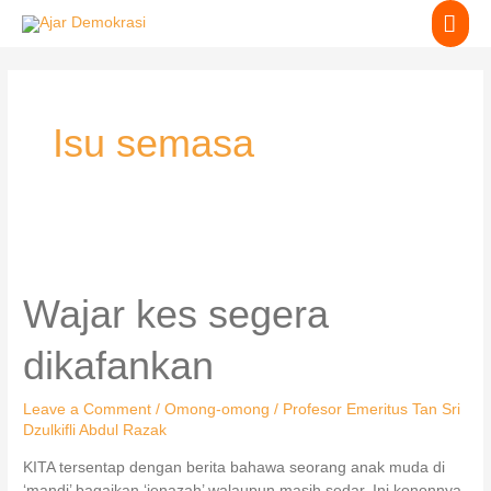
Skip
MA
to
content
ME
Isu semasa
Wajar
kes
segera
Wajar kes segera
dikafankan
dikafankan
Leave a Comment
/
Omong-omong
/
Profesor Emeritus Tan Sri
Dzulkifli Abdul Razak
KITA tersentap dengan berita bahawa seorang anak muda di
‘mandi’ bagaikan ‘jenazah’ walaupun masih sedar. Ini kononnya