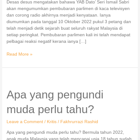
Desas desus mengatakan bahawa YAB Dato’ Seri Ismail Sabri
akan mengumumkan pembubaran parlimen di kaca televisyen
dan corong radio akhirnya menjadi kenyataan. Ianya
diumumkan pada tanggal 10 Oktober 2022 pukul 3 petang dan
telah menjadi detik sejarah buat seluruh rakyat Malaysia di
setiap peringkat. Pembubaran parlimen kali ini telah mendapat
pelbagai reaksi negatif kerana ianya […]
Read More »
Apa
yang
pengundi
Apa yang pengundi
muda
perlu
muda perlu tahu?
tahu?
Leave a Comment
/
Kritis
/
Fakhrurrazi Rashid
Apa yang pengundi muda perlu tahu? Bermula tahun 2022,
anak muda Malaysia yang telah mencapai usia 18 tahun sudah