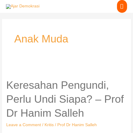
Skip
MA
to
content
ME
Anak Muda
Keresahan
Pengundi,
Perlu
Keresahan Pengundi,
Undi
Siapa?
Perlu Undi Siapa? – Prof
–
Prof
Dr Hanim Salleh
Dr
Hanim
Salleh
Leave a Comment
/
Kritis
/
Prof Dr Hanim Salleh