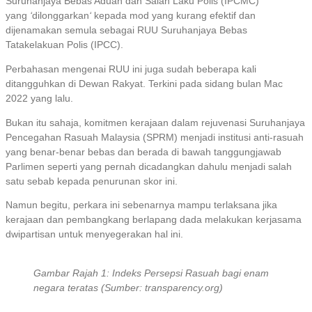
Suruhanjaya Bebas Aduan dan Salah Laku Polis (IPCMC)
yang
‘
dilonggarkan
‘
kepada mod yang kurang efektif dan
dijenamakan semula sebagai RUU Suruhanjaya Bebas
Tatakelakuan Polis (IPCC).
Perbahasan mengenai RUU ini juga sudah beberapa kali
ditangguhkan di Dewan Rakyat. Terkini pada sidang bulan Mac
2022 yang lalu.
Bukan itu sahaja, komitmen kerajaan dalam rejuvenasi Suruhanjaya
Pencegahan Rasuah Malaysia (SPRM) menjadi institusi anti-rasuah
yang benar-benar bebas dan berada di bawah tanggungjawab
Parlimen seperti yang pernah dicadangkan dahulu menjadi salah
satu sebab kepada penurunan skor ini.
Namun begitu, perkara ini sebenarnya mampu terlaksana jika
kerajaan dan pembangkang berlapang dada melakukan kerjasama
dwipartisan untuk menyegerakan hal ini.
Gambar Rajah 1: Indeks Persepsi Rasuah bagi enam
negara teratas (Sumber: transparency.org)