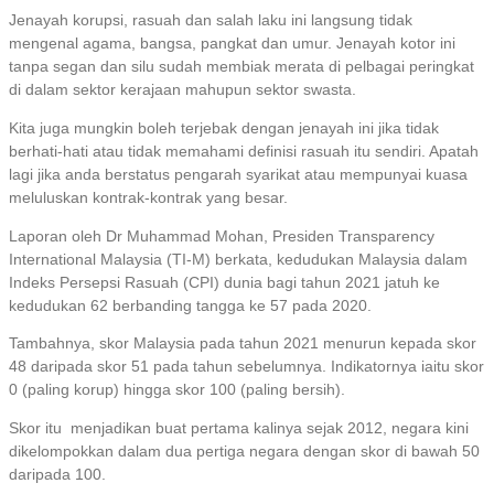
Jenayah korupsi, rasuah dan salah laku ini langsung tidak
mengenal agama, bangsa, pangkat dan umur. Jenayah kotor ini
tanpa segan dan silu sudah membiak merata di pelbagai peringkat
di dalam sektor kerajaan mahupun sektor swasta.
Kita juga mungkin boleh terjebak dengan jenayah ini jika tidak
berhati-hati atau tidak memahami definisi rasuah itu sendiri. Apatah
lagi jika anda berstatus pengarah syarikat atau mempunyai kuasa
meluluskan kontrak-kontrak yang besar.
Laporan oleh Dr Muhammad Mohan, Presiden Transparency
International Malaysia (TI-M) berkata, kedudukan Malaysia dalam
Indeks Persepsi Rasuah (CPI) dunia bagi tahun 2021 jatuh ke
kedudukan 62 berbanding tangga ke 57 pada 2020.
Tambahnya, skor Malaysia pada tahun 2021 menurun kepada skor
48 daripada skor 51 pada tahun sebelumnya. Indikatornya iaitu skor
0 (paling korup) hingga skor 100 (paling bersih).
Skor itu menjadikan buat pertama kalinya sejak 2012, negara kini
dikelompokkan dalam dua pertiga negara dengan skor di bawah 50
daripada 100.