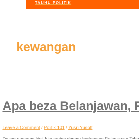
TAUHU POLITIK
kewangan
Apa beza Belanjawan,
Leave a Comment
/
Politik 101
/
Yusri Yusoff
Dalam suasana kini, kita sering dengar berkenaan Belanjawan Ta