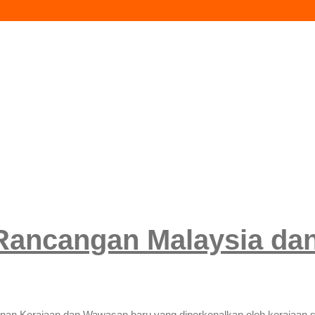
 Rancangan Malaysia d
hunan Kerajaan dan Wawasan baru yang diperkenalkan oleh kerajaa