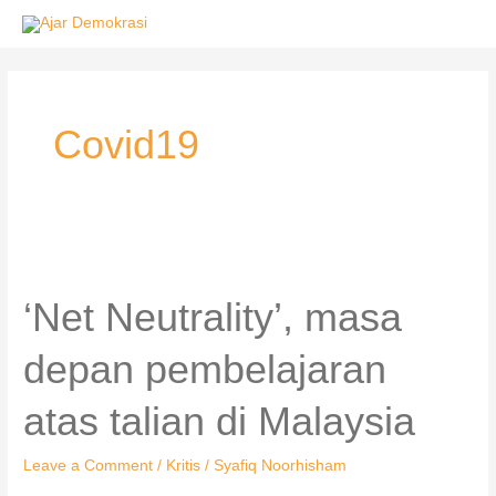
Skip
to
content
Covid19
‘Net
Neutrality’,
masa
‘Net Neutrality’, masa
depan
pembelajaran
depan pembelajaran
atas
talian
atas talian di Malaysia
di
Malaysia
Leave a Comment
/
Kritis
/
Syafiq Noorhisham