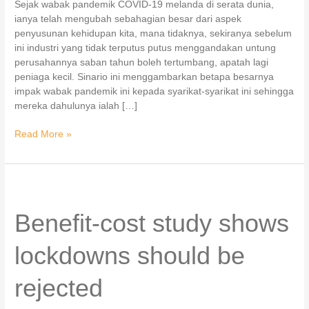
Sejak wabak pandemik COVID-19 melanda di serata dunia,
ianya telah mengubah sebahagian besar dari aspek
penyusunan kehidupan kita, mana tidaknya, sekiranya sebelum
ini industri yang tidak terputus putus menggandakan untung
perusahannya saban tahun boleh tertumbang, apatah lagi
peniaga kecil. Sinario ini menggambarkan betapa besarnya
impak wabak pandemik ini kepada syarikat-syarikat ini sehingga
mereka dahulunya ialah […]
Read More »
Benefit-
cost
study
Benefit-cost study shows
shows
lockdowns
lockdowns should be
should
be
rejected
rejected