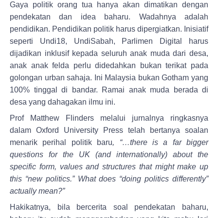
pendekatan dan idea baharu. Wadahnya adalah
pendidikan. Pendidikan politik harus dipergiatkan. Inisiatif
seperti Undi18, UndiSabah, Parlimen Digital harus
dijadikan inklusif kepada seluruh anak muda dari desa,
anak anak felda perlu didedahkan bukan terikat pada
golongan urban sahaja. Ini Malaysia bukan Gotham yang
100% tinggal di bandar. Ramai anak muda berada di
desa yang dahagakan ilmu ini.
Prof Matthew Flinders melalui jurnalnya ringkasnya
dalam Oxford University Press telah bertanya soalan
menarik perihal politik baru
, “…there is a far bigger
questions for the UK (and internationally) about the
specific form, values and structures that might make up
this “new politics.” What does “doing politics differently”
actually mean?”
Hakikatnya, bila bercerita soal pendekatan baharu,
baharu itu sudah menggambarkan yang kita mahu lari