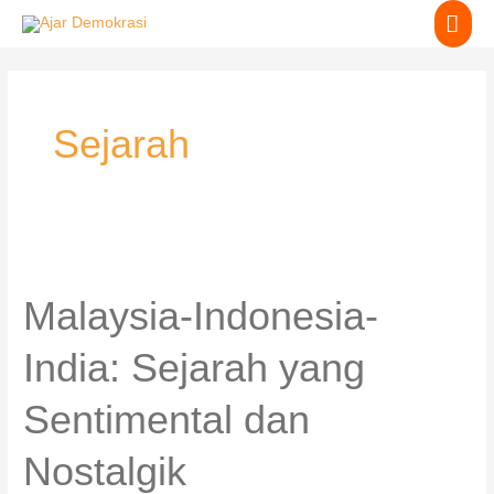
Skip
MA
to
content
ME
Sejarah
Malaysia-
Indonesia-
India:
Malaysia-Indonesia-
Sejarah
yang
India: Sejarah yang
Sentimental
dan
Sentimental dan
Nostalgik
Nostalgik