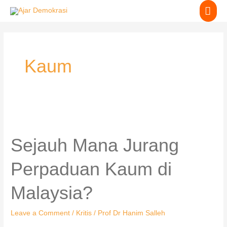
Skip
MA
to
content
ME
Kaum
Sejauh
Mana
Jurang
Sejauh Mana Jurang
Perpaduan
Kaum
Perpaduan Kaum di
di
Malaysia?
Malaysia?
Leave a Comment
/
Kritis
/
Prof Dr Hanim Salleh