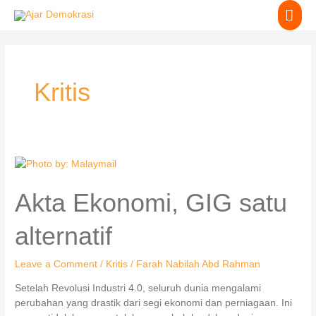
Skip
MA
to
content
ME
Kritis
Akta
Ekonomi,
GIG
Akta Ekonomi, GIG satu
satu
alternatif
alternatif
Leave a Comment
/
Kritis
/
Farah Nabilah Abd Rahman
Setelah Revolusi Industri 4.0, seluruh dunia mengalami
perubahan yang drastik dari segi ekonomi dan perniagaan. Ini