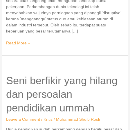
secara tidak langsung telah mengubah landskap dunia
pekerjaan. Perkembangan dunia teknologi ini telah
menyebabkan wujudnya perniagaan yang dipanggil ‘disruptive’
kerana ‘mengganggu’ status quo atau kebiasaan aturan di
dalam industri tersebut. Oleh sebab itu, terdapat suatu
keperluan yang besar terutamanya […]
Read More »
Seni
berfikir
yang
Seni berfikir yang hilang
hilang
dan
dan persoalan
persoalan
pendidikan
pendidikan ummah
ummah
Leave a Comment
/
Kritis
/
Muhammad Shuib Rosli
Dunia pendidikan sudah berkembang dengan begitu pesat dan