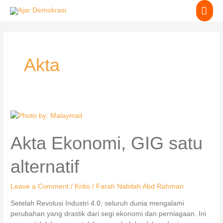
Skip
MA
to
content
ME
Akta
Akta
Ekonomi,
GIG
Akta Ekonomi, GIG satu
satu
alternatif
alternatif
Leave a Comment
/
Kritis
/
Farah Nabilah Abd Rahman
Setelah Revolusi Industri 4.0, seluruh dunia mengalami
perubahan yang drastik dari segi ekonomi dan perniagaan. Ini